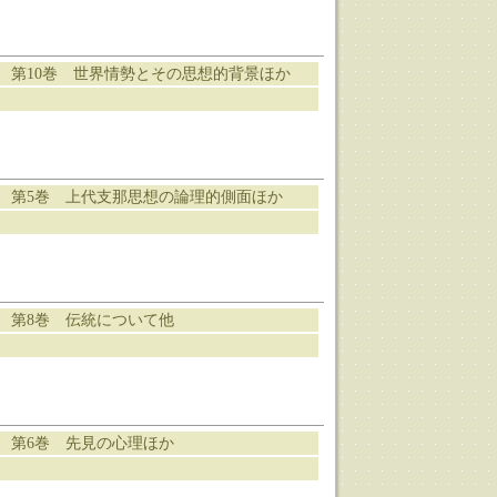
 第10巻 世界情勢とその思想的背景ほか
 第5巻 上代支那思想の論理的側面ほか
 第8巻 伝統について他
 第6巻 先見の心理ほか