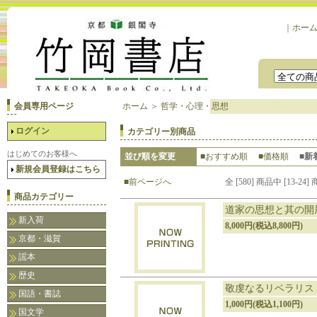
｜
ホー
会員専用ページ
ホーム
＞
哲学・心理・思想
ログイン
カテゴリー別商品
はじめてのお客様へ
並び順を変更
■おすすめ順
■価格順
■新
新規会員登録はこちら
■前ページへ
全 [580] 商品中 [13
商品カテゴリー
道家の思想と其の開
新入荷
8,000円(税込8,800円)
京都・滋賀
謡本
歴史
敬虔なるリベラリス
国語・書誌
1,000円(税込1,100円)
国文学