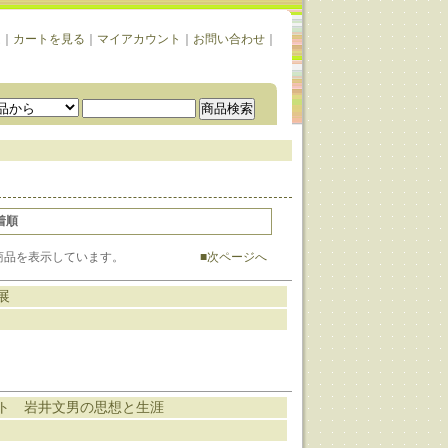
ム
｜
カートを見る
｜
マイアカウント
｜
お問い合わせ
｜
着順
-24] 商品を表示しています。
■次ページへ
展
ト 岩井文男の思想と生涯