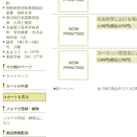
帖
朝鮮総督府勧業模範絵
葉書 朝鮮水原
第10回日本国際美術
社会科学における場
展 人間と物質
4,500円(税込4,950円)
京都第三高等学校資
料 学則摘要・共済会
規約他 6点
蹴球 5巻1号～8巻2
号 20冊
あまカラ 4～195号
ヨーロッパ思想史に
奥様手帖 206～277号
5,000円(税込5,500円)
その他のページ
サイトマップ
カートの中身
■前ページへ
全 [580] 商品中 [13
カートを見る
メルマガ登録・解除
メルマガ登録・解除はこ
ちら
商品情報配信