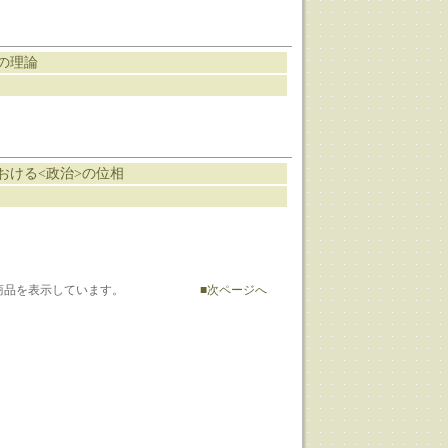
の理論
おける<政治>の位相
-24] 商品を表示しています。
■次ページへ