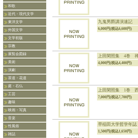
和歌
近代・現代文学
九鬼男爵講演速記
東洋文学
6,000円(税込6,600円)
外国文学
文学初版
宗教
展覧会図録
上田閑照集 4巻 禅
美術
4,000円(税込4,400円)
演劇
茶道・花道
庭・石仏
上田閑照集 1巻 
工芸
7,000円(税込7,700円)
趣味
映画・写真
音楽
早稲田大学哲学年誌
性風俗
1,500円(税込1,650円)
雑誌