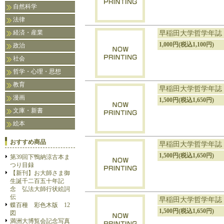
自然科学
法律
経済・産業
早稲田大学哲学年誌
1,000円(税込1,100円)
政治
社会
哲学・心理・思想
教育
早稲田大学哲学年誌
漫画
1,500円(税込1,650円)
文庫・新書
絵本
おすすめ商品
早稲田大学哲学年誌
1,500円(税込1,650円)
第39回下鴨納涼古本ま
つり目録
【新刊】お大師さま御
生誕千二百五十年記
念 弘法大師行状絵詞
伝
早稲田大学哲学年誌
蝶百種 彩色木版 12
1,500円(税込1,650円)
図
満洲大博覧会記念写真