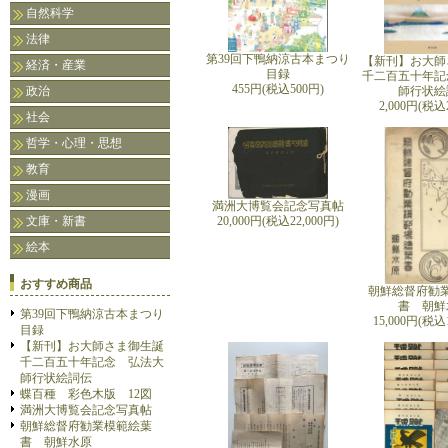
自然科学
法律
第39回下鴨納涼古本まつり
【新刊】お大師
経済・産業
目録
千二百五十年記
455円(税込500円)
政治
師行状絵
2,000円(税込2
社会
哲学・心理・思想
教育
漫画
満洲大博覧会記念写真帖
文庫・新書
20,000円(税込22,000円)
絵本
おすすめ商品
朝鮮総督府勧
書 朝鮮
第39回下鴨納涼古本まつり
15,000円(税込1
目録
【新刊】お大師さま御生誕
千二百五十年記念 弘法大
師行状絵詞伝
蝶百種 彩色木版 12図
満洲大博覧会記念写真帖
朝鮮総督府勧業模範絵葉
書 朝鮮水原