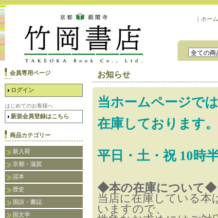
｜
ホー
会員専用ページ
お知らせ
ログイン
当ホームページでは
はじめてのお客様へ
新規会員登録はこちら
在庫しております
商品カテゴリー
新入荷
平日・土・祝 10時
京都・滋賀
謡本
◆本の在庫について◆
歴史
当店に在庫している本
国語・書誌
いますので、
国文学