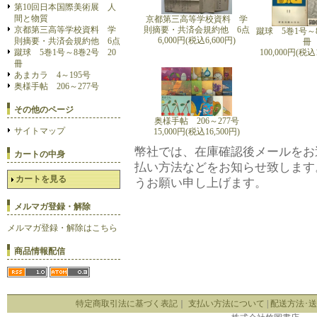
第10回日本国際美術展 人
間と物質
京都第三高等学校資料 学
則摘要・共済会規約他 6点
京都第三高等学校資料 学
蹴球 5巻1号～
6,000円(税込6,600円)
則摘要・共済会規約他 6点
冊
100,000円(税込1
蹴球 5巻1号～8巻2号 20
冊
あまカラ 4～195号
奥様手帖 206～277号
その他のページ
奥様手帖 206～277号
サイトマップ
15,000円(税込16,500円)
幣社では、在庫確認後メールをお
カートの中身
払い方法などをお知らせ致します
カートを見る
うお願い申し上げます。
メルマガ登録・解除
メルマガ登録・解除はこちら
商品情報配信
特定商取引法に基づく表記
｜
支払い方法について
|
配送方法･