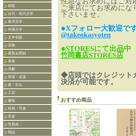
性急なお求めにはご対
和歌
ご来店にてお求めにな
下さいませ。
近代・現代文学
東洋文学
●
Xフォロー大歓迎で
外国文学
@takeokasyoten
文学初版
宗教
●
STORESにて出品中
展覧会図録
竹岡書店STORES店
美術
演劇
◆店頭ではクレジット
茶道・花道
決済が可能です。
庭・石仏
工芸
おすすめ商品
趣味
映画・写真
音楽
性風俗
雑誌