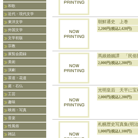
和歌
近代・現代文学
朝鮮通史 上巻
東洋文学
2,200円(税込2,420円)
外国文学
文学初版
宗教
展覧会図録
馬娘婚姻譚 「民俗
美術
2,000円(税込2,200円)
演劇
茶道・花道
庭・石仏
光明皇后 天平に宝
工芸
2,000円(税込2,200円)
趣味
映画・写真
音楽
札幌歴史写真集(明
性風俗
1,000円(税込1,100円)
雑誌