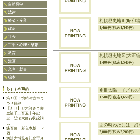
自然科学
法律
経済・産業
札幌歴史地図(昭和
1,400円(税込1,540円)
政治
社会
哲学・心理・思想
教育
札幌歴史地図(大正
漫画
1,400円(税込1,540円)
文庫・新書
絵本
おすすめ商品
別冊太陽 子どもの
1,500円(税込1,650円)
第39回下鴨納涼古本ま
つり目録
【新刊】お大師さま御
生誕千二百五十年記
念 弘法大師行状絵詞
伝
あの時わたしは 終
蝶百種 彩色木版 12
2,000円(税込2,200円)
図
満洲大博覧会記念写真