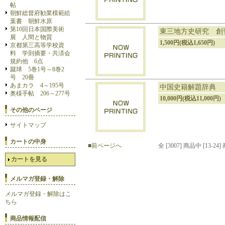
帖
朝鮮総督府勧業模範絵
葉書 朝鮮水原
第10回日本国際美術
東三地方史研究 創
展 人間と物質
1,500円(税込1,650円)
京都第三高等学校資
料 学則摘要・共済会
規約他 6点
蹴球 5巻1号～8巻2
号 20冊
あまカラ 4～195号
中国史籍解題辞典
奥様手帖 206～277号
10,000円(税込11,000円)
その他のページ
サイトマップ
カートの中身
■前ページへ
全 [3007] 商品中 [13
カートを見る
メルマガ登録・解除
メルマガ登録・解除はこ
ちら
商品情報配信