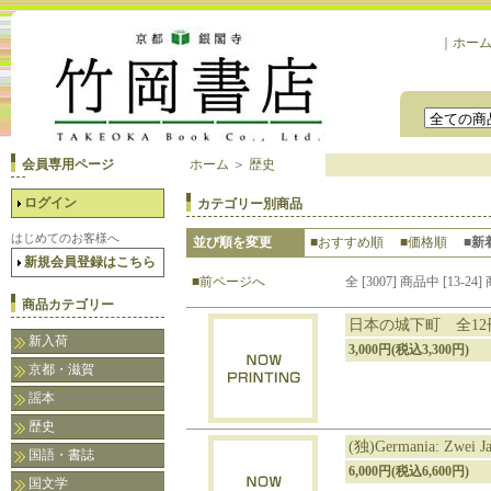
｜
ホー
会員専用ページ
ホーム
＞
歴史
ログイン
カテゴリー別商品
はじめてのお客様へ
並び順を変更
■おすすめ順
■価格順
■新
新規会員登録はこちら
■前ページへ
全 [3007] 商品中 [13
商品カテゴリー
日本の城下町 全12
新入荷
3,000円(税込3,300円)
京都・滋賀
謡本
歴史
(独)Germania: Zwei Ja
国語・書誌
6,000円(税込6,600円)
国文学