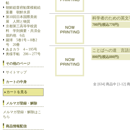
帖
朝鮮総督府勧業模範絵
葉書 朝鮮水原
第10回日本国際美術
科学者のための英文
展 人間と物質
700円(税込770円)
京都第三高等学校資
料 学則摘要・共済会
規約他 6点
蹴球 5巻1号～8巻2
号 20冊
あまカラ 4～195号
ことばへの道 言語
奥様手帖 206～277号
800円(税込880円)
その他のページ
サイトマップ
カートの中身
全 [634] 商品中 [1-
カートを見る
メルマガ登録・解除
メルマガ登録・解除はこ
ちら
商品情報配信