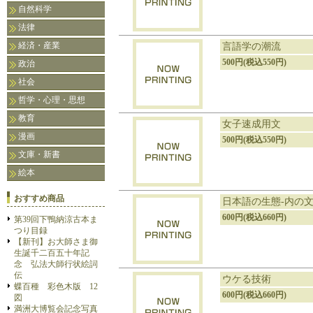
自然科学
法律
経済・産業
言語学の潮流
500円(税込550円)
政治
社会
哲学・心理・思想
教育
女子速成用文
漫画
500円(税込550円)
文庫・新書
絵本
おすすめ商品
日本語の生態-内の
600円(税込660円)
第39回下鴨納涼古本ま
つり目録
【新刊】お大師さま御
生誕千二百五十年記
念 弘法大師行状絵詞
伝
ウケる技術
蝶百種 彩色木版 12
600円(税込660円)
図
満洲大博覧会記念写真