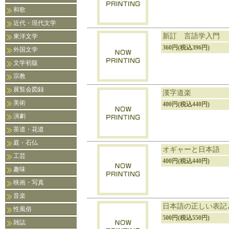
和歌
近代・現代文学
新訂 言語学入門
東洋文学
360円(税込396円)
外国文学
文学初版
宗教
展覧会図録
漢字道楽
美術
400円(税込440円)
演劇
茶道・花道
庭・石仏
オギャーと日本語
工芸
400円(税込440円)
趣味
映画・写真
音楽
日本語の正しい表記
性風俗
500円(税込550円)
雑誌