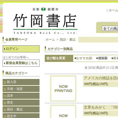
｜
ホー
会員専用ページ
ホーム
＞
国語・書誌
ログイン
カテゴリー別商品
はじめてのお客様へ
並び順を変更
■おすすめ順
■価格順
■新
新規会員登録はこちら
全 [634] 商品中 [1-
商品カテゴリー
アメリカの雑誌を読
新入荷
300円(税込330円)
京都・滋賀
謡本
歴史
文章をみがく 「NH
国語・書誌
300円(税込330円)
国文学