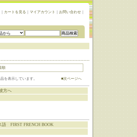
ム
｜
カートを見る
｜
マイアカウント
｜
お問い合わせ
｜
着順
12] 商品を表示しています。
■次ページへ
彼方へ
 FIRST FRENCH BOOK