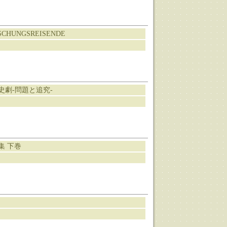
CHUNGSREISENDE
劇-問題と追究-
集 下巻