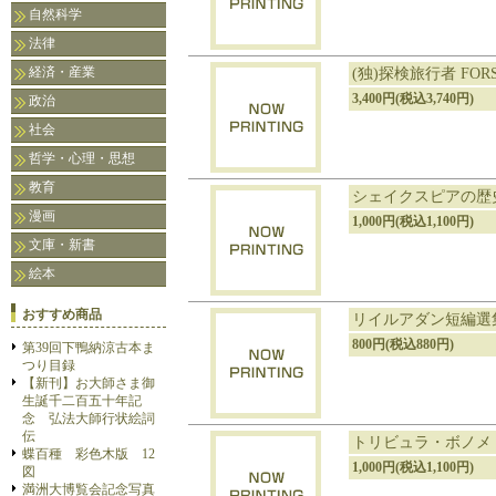
自然科学
法律
経済・産業
(独)探検旅行者 FORS
3,400円(税込3,740円)
政治
社会
哲学・心理・思想
教育
シェイクスピアの歴史
漫画
1,000円(税込1,100円)
文庫・新書
絵本
おすすめ商品
リイルアダン短編選
800円(税込880円)
第39回下鴨納涼古本ま
つり目録
【新刊】お大師さま御
生誕千二百五十年記
念 弘法大師行状絵詞
伝
トリビュラ・ボノメ
蝶百種 彩色木版 12
1,000円(税込1,100円)
図
満洲大博覧会記念写真