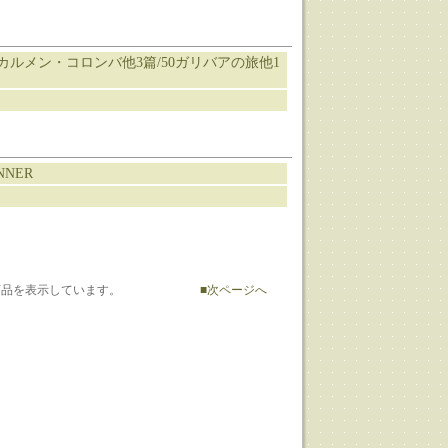
カルメン・コロンバ他3篇/50ガリバアの旅他1
NNER
12] 商品を表示しています。
■次ページへ