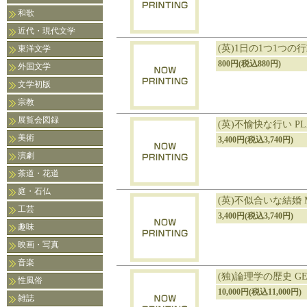
和歌
近代・現代文学
(英)1日の1つ1つの行動 
東洋文学
800円(税込880円)
外国文学
文学初版
宗教
展覧会図録
(英)不愉快な行い PLA
美術
3,400円(税込3,740円)
演劇
茶道・花道
庭・石仏
(英)不似合いな結婚 M
工芸
3,400円(税込3,740円)
趣味
映画・写真
音楽
(独)論理学の歴史 GESC
性風俗
10,000円(税込11,000円)
雑誌