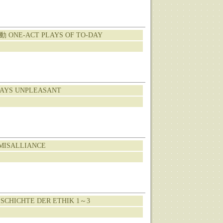
ONE-ACT PLAYS OF TO-DAY
YS UNPLEASANT
ISALLIANCE
HICHTE DER ETHIK 1～3