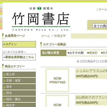
｜
ホー
会員専用ページ
ホーム
＞
外国文学
ログイン
カテゴリー別商品
はじめてのお客様へ
並び順を変更
■おすすめ順
■価格順
■新
新規会員登録はこちら
全 [325] 商品中 [1-
商品カテゴリー
シュルレアリスムの
新入荷
600円(税込660円)
京都・滋賀
謡本
歴史
(仏)初めてのフランス語
国語・書誌
800円(税込880円)
国文学