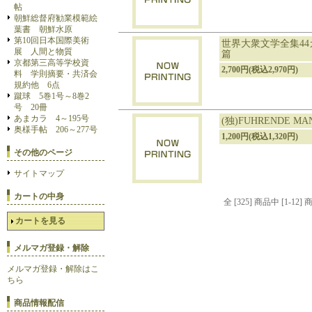
帖
朝鮮総督府勧業模範絵
葉書 朝鮮水原
第10回日本国際美術
世界大衆文学全集44
展 人間と物質
篇
京都第三高等学校資
2,700円(税込2,970円)
料 学則摘要・共済会
規約他 6点
蹴球 5巻1号～8巻2
号 20冊
あまカラ 4～195号
(独)FUHRENDE MA
奥様手帖 206～277号
1,200円(税込1,320円)
その他のページ
サイトマップ
カートの中身
全 [325] 商品中 [1-
カートを見る
メルマガ登録・解除
メルマガ登録・解除はこ
ちら
商品情報配信