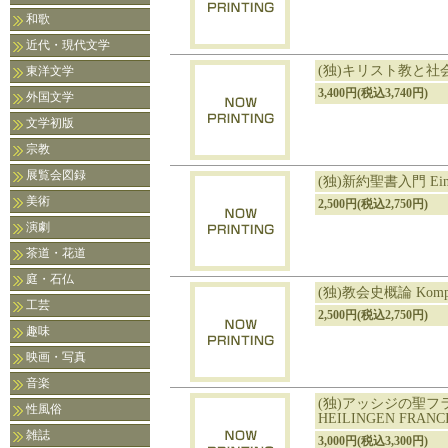
和歌
近代・現代文学
(独)キリスト教と社会 C
東洋文学
3,400円(税込3,740円)
外国文学
文学初版
宗教
展覧会図録
(独)新約聖書入門 Einleitu
美術
2,500円(税込2,750円)
演劇
茶道・花道
庭・石仏
(独)教会史概論 Kompendi
工芸
2,500円(税込2,750円)
趣味
映画・写真
音楽
(独)アッシジの聖フラ
性風俗
HEILINGEN FRANCI
雑誌
3,000円(税込3,300円)