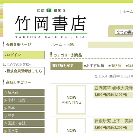
｜
ホー
会員専用ページ
ホーム
＞
宗教
ログイン
カテゴリー別商品
はじめてのお客様へ
並び順を変更
■おすすめ順
■価格順
■新
新規会員登録はこちら
全 [1604] 商品中 [1
商品カテゴリー
庭湖英華 嵯峨大覚寺
新入荷
1,000円(税込1,100円)
京都・滋賀
謡本
歴史
夢殿研究 上下 美術
国語・書誌
2,000円(税込2,200円)
国文学