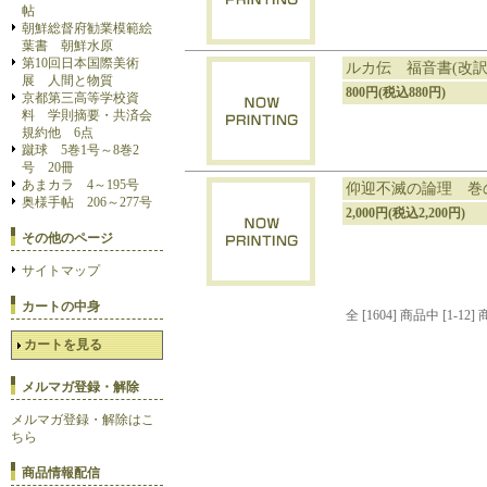
帖
朝鮮総督府勧業模範絵
葉書 朝鮮水原
第10回日本国際美術
ルカ伝 福音書(改訳
展 人間と物質
800円(税込880円)
京都第三高等学校資
料 学則摘要・共済会
規約他 6点
蹴球 5巻1号～8巻2
号 20冊
あまカラ 4～195号
仰迎不滅の論理 巻
奥様手帖 206～277号
2,000円(税込2,200円)
その他のページ
サイトマップ
カートの中身
全 [1604] 商品中 [1
カートを見る
メルマガ登録・解除
メルマガ登録・解除はこ
ちら
商品情報配信