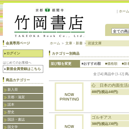
｜
ホー
会員専用ページ
ホーム
＞
文庫・新書
＞
岩波文庫
ログイン
カテゴリー別商品
はじめてのお客様へ
並び順を変更
■おすすめ順
■価格順
■新
新規会員登録はこちら
全 [54] 商品中 [1-
商品カテゴリー
心 日本の内面生活
新入荷
400円(税込440円)
京都・滋賀
謡本
歴史
ゴルギアス
国語・書誌
300円(税込330円)
国文学