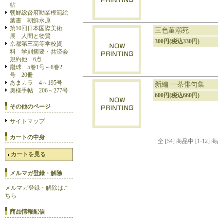
帖
朝鮮総督府勧業模範絵
葉書 朝鮮水原
第10回日本国際美術
三色菫溺死
展 人間と物質
300円(税込330円)
京都第三高等学校資
料 学則摘要・共済会
規約他 6点
蹴球 5巻1号～8巻2
号 20冊
あまカラ 4～195号
新編 一茶俳句集
奥様手帖 206～277号
600円(税込660円)
その他のページ
サイトマップ
カートの中身
全 [54] 商品中 [1-
カートを見る
メルマガ登録・解除
メルマガ登録・解除はこ
ちら
商品情報配信