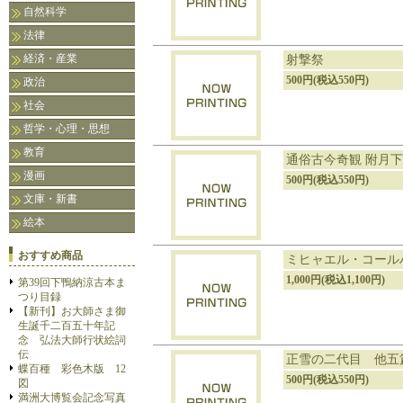
自然科学
法律
経済・産業
射撃祭
500円(税込550円)
政治
社会
哲学・心理・思想
教育
通俗古今奇観 附月
漫画
500円(税込550円)
文庫・新書
絵本
おすすめ商品
ミヒャエル・コール
1,000円(税込1,100円)
第39回下鴨納涼古本ま
つり目録
【新刊】お大師さま御
生誕千二百五十年記
念 弘法大師行状絵詞
伝
正雪の二代目 他五
蝶百種 彩色木版 12
500円(税込550円)
図
満洲大博覧会記念写真