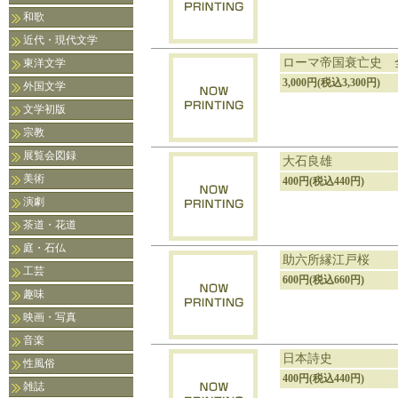
和歌
近代・現代文学
ローマ帝国衰亡史 全
東洋文学
3,000円(税込3,300円)
外国文学
文学初版
宗教
展覧会図録
大石良雄
美術
400円(税込440円)
演劇
茶道・花道
庭・石仏
助六所縁江戸桜
工芸
600円(税込660円)
趣味
映画・写真
音楽
日本詩史
性風俗
400円(税込440円)
雑誌