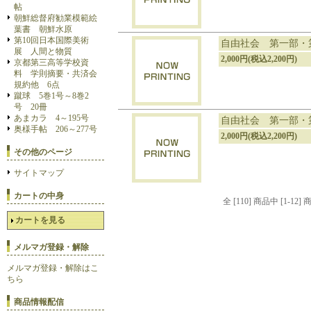
帖
朝鮮総督府勧業模範絵
葉書 朝鮮水原
第10回日本国際美術
自由社会 第一部・
展 人間と物質
2,000円(税込2,200円)
京都第三高等学校資
料 学則摘要・共済会
規約他 6点
蹴球 5巻1号～8巻2
号 20冊
あまカラ 4～195号
自由社会 第一部・
奥様手帖 206～277号
2,000円(税込2,200円)
その他のページ
サイトマップ
カートの中身
全 [110] 商品中 [1-
カートを見る
メルマガ登録・解除
メルマガ登録・解除はこ
ちら
商品情報配信