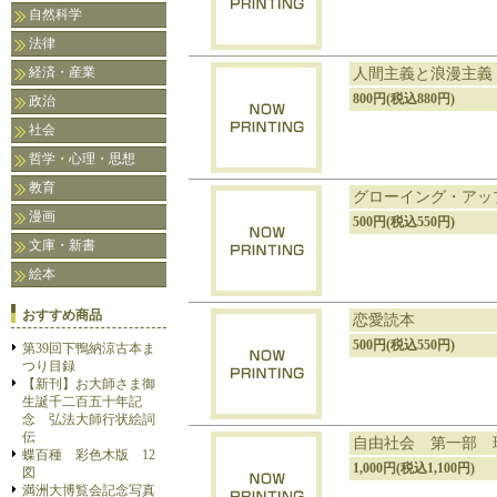
自然科学
法律
経済・産業
人間主義と浪漫主義
800円(税込880円)
政治
社会
哲学・心理・思想
教育
グローイング・アッ
漫画
500円(税込550円)
文庫・新書
絵本
おすすめ商品
恋愛読本
500円(税込550円)
第39回下鴨納涼古本ま
つり目録
【新刊】お大師さま御
生誕千二百五十年記
念 弘法大師行状絵詞
伝
自由社会 第一部 
蝶百種 彩色木版 12
1,000円(税込1,100円)
図
満洲大博覧会記念写真