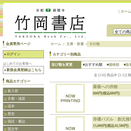
｜
ホー
会員専用ページ
ホーム
＞
文庫・新書
＞
その他
ログイン
カテゴリー別商品
はじめてのお客様へ
並び順を変更
■おすすめ順
■価格順
■新
新規会員登録はこちら
全 [110] 商品中 [1-
商品カテゴリー
薔薇への供物
新入荷
800円(税込880円)
京都・滋賀
謡本
歴史
俳優パズル 創元推
国語・書誌
15,000円(税込16,500円)
国文学