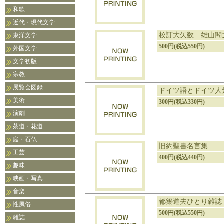
和歌
近代・現代文学
校訂大矢数 雄山閣
東洋文学
500円(税込550円)
外国文学
文学初版
宗教
展覧会図録
ドイツ語とドイツ人
美術
300円(税込330円)
演劇
茶道・花道
庭・石仏
旧約聖書名言集
工芸
400円(税込440円)
趣味
映画・写真
音楽
都築道夫ひとり雑誌 
性風俗
500円(税込550円)
雑誌