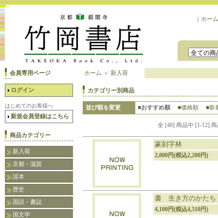
｜
ホー
会員専用ページ
ホーム
＞
新入荷
ログイン
カテゴリー別商品
はじめてのお客様へ
並び順を変更
■おすすめ順
■価格順
■新
新規会員登録はこちら
全 [48] 商品中 [1-
商品カテゴリー
篆刻字林
新入荷
2,000円(税込2,200円)
京都・滋賀
謡本
歴史
書 生き方のかたち
国語・書誌
4,100円(税込4,510円)
国文学