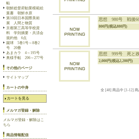
帖
朝鮮総督府勧業模範絵
葉書 朝鮮水原
第10回日本国際美術
思想 980号 戦後6
展 人間と物質
800円(税込880円)
京都第三高等学校資
料 学則摘要・共済会
規約他 6点
蹴球 5巻1号～8巻2
号 20冊
あまカラ 4～195号
思想 999号 死と
奥様手帖 206～277号
2,000円(税込2,200円)
その他のページ
サイトマップ
カートの中身
全 [48] 商品中 [1-
カートを見る
メルマガ登録・解除
メルマガ登録・解除はこ
ちら
商品情報配信