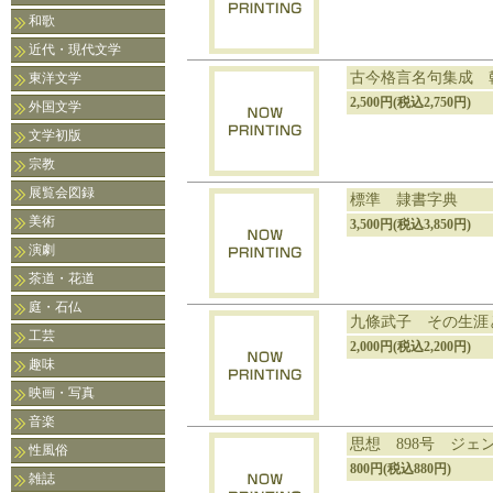
和歌
近代・現代文学
古今格言名句集成 
東洋文学
2,500円(税込2,750円)
外国文学
文学初版
宗教
展覧会図録
標準 隷書字典
美術
3,500円(税込3,850円)
演劇
茶道・花道
庭・石仏
九條武子 その生涯
工芸
2,000円(税込2,200円)
趣味
映画・写真
音楽
思想 898号 ジェ
性風俗
800円(税込880円)
雑誌