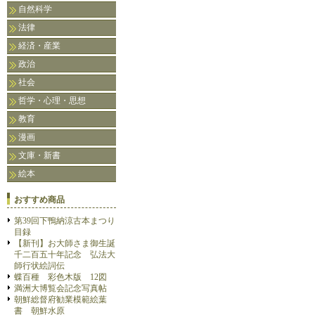
自然科学
法律
経済・産業
政治
社会
哲学・心理・思想
教育
漫画
文庫・新書
絵本
おすすめ商品
第39回下鴨納涼古本まつり
目録
【新刊】お大師さま御生誕
千二百五十年記念 弘法大
師行状絵詞伝
蝶百種 彩色木版 12図
満洲大博覧会記念写真帖
朝鮮総督府勧業模範絵葉
書 朝鮮水原