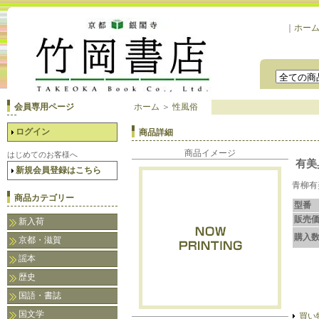
｜
ホー
会員専用ページ
ホーム
＞
性風俗
ログイン
商品詳細
商品イメージ
はじめてのお客様へ
有美
新規会員登録はこちら
青柳有
商品カテゴリー
型番
販売
新入荷
購入
京都・滋賀
謡本
歴史
国語・書誌
国文学
買い