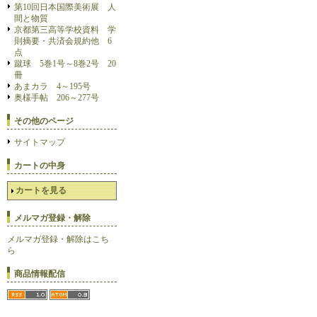
第10回日本国際美術展 人
間と物質
京都第三高等学校資料 学
則摘要・共済会規約他 6
点
蹴球 5巻1号～8巻2号 20
冊
あまカラ 4～195号
奥様手帖 206～277号
その他のページ
サイトマップ
カートの中身
カートを見る
メルマガ登録・解除
メルマガ登録・解除はこち
ら
商品情報配信