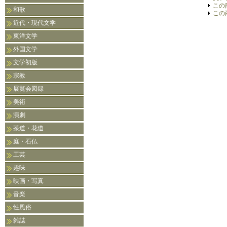
この
和歌
この
近代・現代文学
東洋文学
外国文学
文学初版
宗教
展覧会図録
美術
演劇
茶道・花道
庭・石仏
工芸
趣味
映画・写真
音楽
性風俗
雑誌