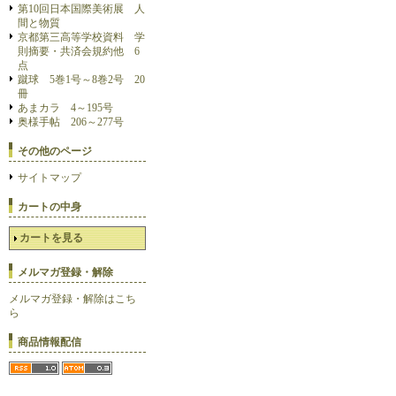
第10回日本国際美術展 人
間と物質
京都第三高等学校資料 学
則摘要・共済会規約他 6
点
蹴球 5巻1号～8巻2号 20
冊
あまカラ 4～195号
奥様手帖 206～277号
その他のページ
サイトマップ
カートの中身
カートを見る
メルマガ登録・解除
メルマガ登録・解除はこち
ら
商品情報配信