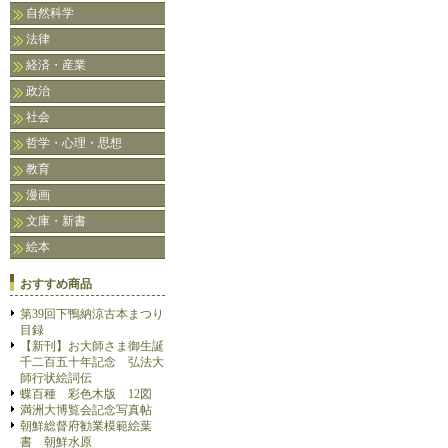
自然科学
法律
経済・産業
政治
社会
哲学・心理・思想
教育
漫画
文庫・新書
絵本
おすすめ商品
第39回下鴨納涼古本まつり
目録
【新刊】お大師さま御生誕
千二百五十年記念 弘法大
師行状絵詞伝
蝶百種 彩色木版 12図
満洲大博覧会記念写真帖
朝鮮総督府勧業模範絵葉
書 朝鮮水原