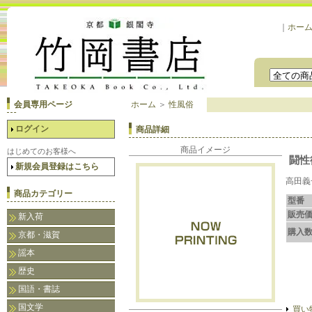
｜
ホー
会員専用ページ
ホーム
＞
性風俗
ログイン
商品詳細
商品イメージ
はじめてのお客様へ
闘性
新規会員登録はこちら
高田義
商品カテゴリー
型番
販売
新入荷
購入
京都・滋賀
謡本
歴史
国語・書誌
国文学
買い