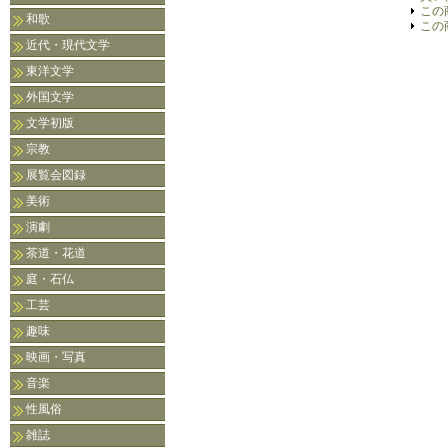
この
和歌
この
近代・現代文学
東洋文学
外国文学
文学初版
宗教
展覧会図録
美術
演劇
茶道・花道
庭・石仏
工芸
趣味
映画・写真
音楽
性風俗
雑誌