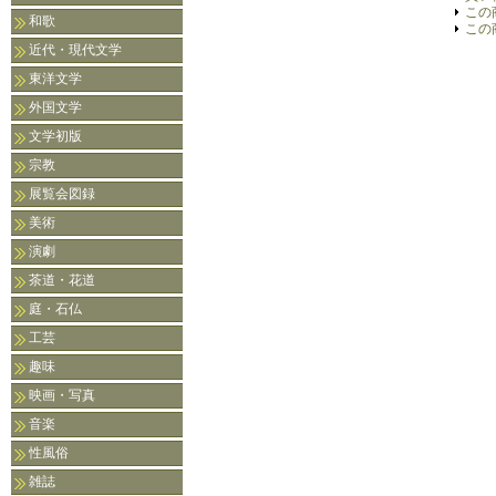
この
和歌
この
近代・現代文学
東洋文学
外国文学
文学初版
宗教
展覧会図録
美術
演劇
茶道・花道
庭・石仏
工芸
趣味
映画・写真
音楽
性風俗
雑誌