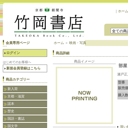
｜
ホー
会員専用ページ
ホーム
＞
映画・写真
ログイン
商品詳細
商品イメージ
はじめてのお客様へ
部屋 
新規会員登録はこちら
瀬戸正
商品カテゴリー
型番
販売
新入荷
購入
京都・滋賀
謡本
歴史
国語・書誌
国文学
買い