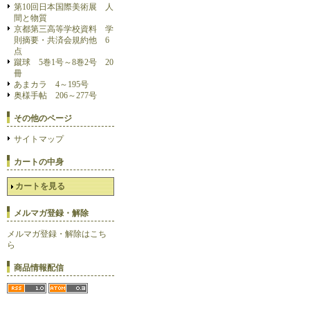
第10回日本国際美術展 人
間と物質
京都第三高等学校資料 学
則摘要・共済会規約他 6
点
蹴球 5巻1号～8巻2号 20
冊
あまカラ 4～195号
奥様手帖 206～277号
その他のページ
サイトマップ
カートの中身
カートを見る
メルマガ登録・解除
メルマガ登録・解除はこち
ら
商品情報配信