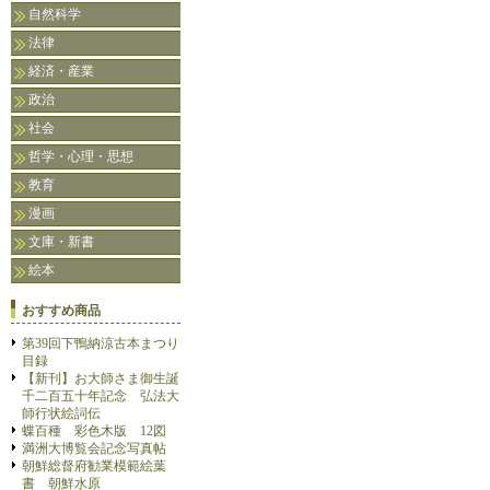
自然科学
法律
経済・産業
政治
社会
哲学・心理・思想
教育
漫画
文庫・新書
絵本
おすすめ商品
第39回下鴨納涼古本まつり
目録
【新刊】お大師さま御生誕
千二百五十年記念 弘法大
師行状絵詞伝
蝶百種 彩色木版 12図
満洲大博覧会記念写真帖
朝鮮総督府勧業模範絵葉
書 朝鮮水原