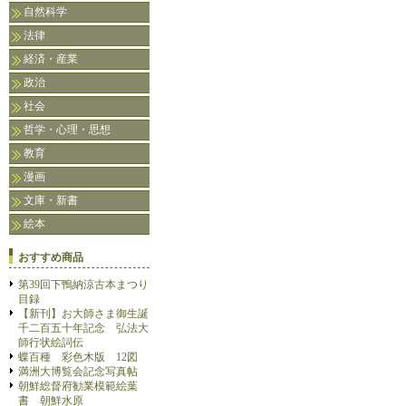
自然科学
法律
経済・産業
政治
社会
哲学・心理・思想
教育
漫画
文庫・新書
絵本
おすすめ商品
第39回下鴨納涼古本まつり
目録
【新刊】お大師さま御生誕
千二百五十年記念 弘法大
師行状絵詞伝
蝶百種 彩色木版 12図
満洲大博覧会記念写真帖
朝鮮総督府勧業模範絵葉
書 朝鮮水原