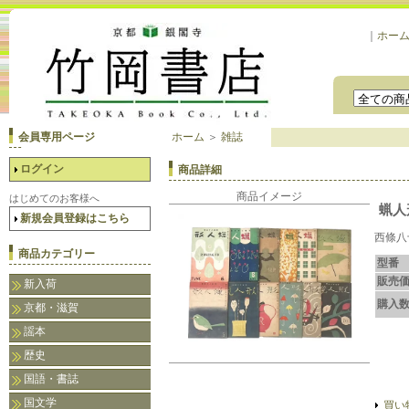
｜
ホー
会員専用ページ
ホーム
＞
雑誌
ログイン
商品詳細
商品イメージ
はじめてのお客様へ
蝋人
新規会員登録はこちら
西條八
商品カテゴリー
型番
販売
新入荷
購入
京都・滋賀
謡本
歴史
国語・書誌
国文学
買い