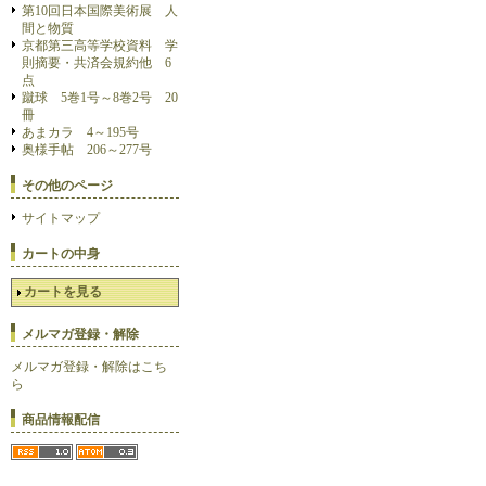
第10回日本国際美術展 人
間と物質
京都第三高等学校資料 学
則摘要・共済会規約他 6
点
蹴球 5巻1号～8巻2号 20
冊
あまカラ 4～195号
奥様手帖 206～277号
その他のページ
サイトマップ
カートの中身
カートを見る
メルマガ登録・解除
メルマガ登録・解除はこち
ら
商品情報配信