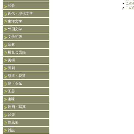
この
和歌
この
近代・現代文学
東洋文学
外国文学
文学初版
宗教
展覧会図録
美術
演劇
茶道・花道
庭・石仏
工芸
趣味
映画・写真
音楽
性風俗
雑誌