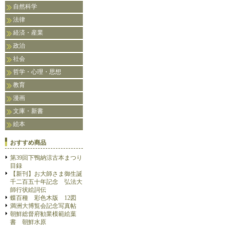
自然科学
法律
経済・産業
政治
社会
哲学・心理・思想
教育
漫画
文庫・新書
絵本
おすすめ商品
第39回下鴨納涼古本まつり
目録
【新刊】お大師さま御生誕
千二百五十年記念 弘法大
師行状絵詞伝
蝶百種 彩色木版 12図
満洲大博覧会記念写真帖
朝鮮総督府勧業模範絵葉
書 朝鮮水原