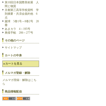
第10回日本国際美術展 人
間と物質
京都第三高等学校資料 学
則摘要・共済会規約他 6
点
蹴球 5巻1号～8巻2号 20
冊
あまカラ 4～195号
奥様手帖 206～277号
その他のページ
サイトマップ
カートの中身
カートを見る
メルマガ登録・解除
メルマガ登録・解除はこち
ら
商品情報配信