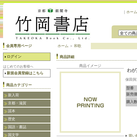
｜
ホー
会員専用ページ
ホーム
＞
和歌
ログイン
商品詳細
商品イメージ
はじめてのお客様へ
わが
新規会員登録はこちら
保田與
商品カテゴリー
型番
販売
新入荷
購入
京都・滋賀
謡本
歴史
国語・書誌
国文学
買い