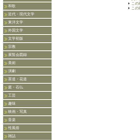
この
和歌
この
近代・現代文学
東洋文学
外国文学
文学初版
宗教
展覧会図録
美術
演劇
茶道・花道
庭・石仏
工芸
趣味
映画・写真
音楽
性風俗
雑誌