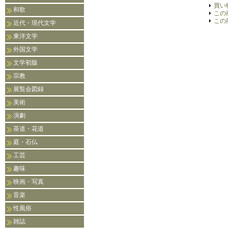
買い
和歌
この
この
近代・現代文学
東洋文学
外国文学
文学初版
宗教
展覧会図録
美術
演劇
茶道・花道
庭・石仏
工芸
趣味
映画・写真
音楽
性風俗
雑誌