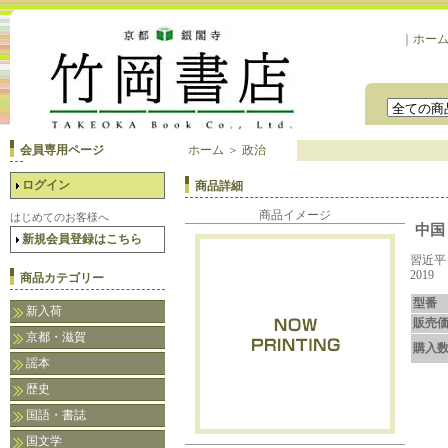
｜
ホー
会員専用ページ
ホーム
＞
政治
ログイン
商品詳細
商品イメージ
はじめてのお客様へ
中国
新規会員登録はこちら
習近
2019
商品カテゴリー
型番
新入荷
販売
京都・滋賀
購入
謡本
歴史
国語・書誌
国文学