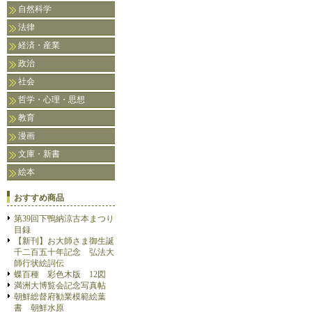
自然科学
法律
経済・産業
政治
社会
哲学・心理・思想
教育
漫画
文庫・新書
絵本
おすすめ商品
第39回下鴨納涼古本まつり
目録
【新刊】お大師さま御生誕
千二百五十年記念 弘法大
師行状絵詞伝
蝶百種 彩色木版 12図
満洲大博覧会記念写真帖
朝鮮総督府勧業模範絵葉
書 朝鮮水原