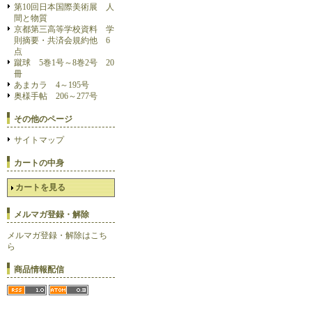
第10回日本国際美術展 人
間と物質
京都第三高等学校資料 学
則摘要・共済会規約他 6
点
蹴球 5巻1号～8巻2号 20
冊
あまカラ 4～195号
奥様手帖 206～277号
その他のページ
サイトマップ
カートの中身
カートを見る
メルマガ登録・解除
メルマガ登録・解除はこち
ら
商品情報配信