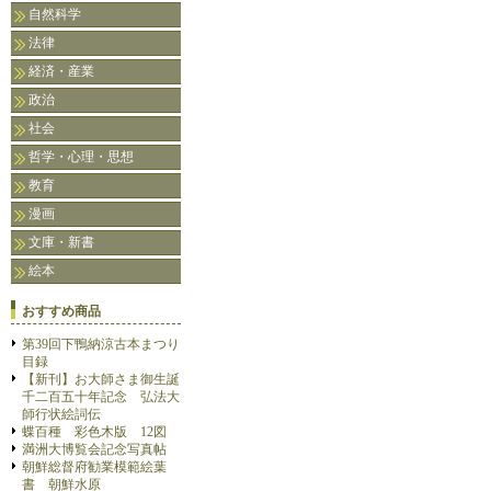
自然科学
法律
経済・産業
政治
社会
哲学・心理・思想
教育
漫画
文庫・新書
絵本
おすすめ商品
第39回下鴨納涼古本まつり
目録
【新刊】お大師さま御生誕
千二百五十年記念 弘法大
師行状絵詞伝
蝶百種 彩色木版 12図
満洲大博覧会記念写真帖
朝鮮総督府勧業模範絵葉
書 朝鮮水原