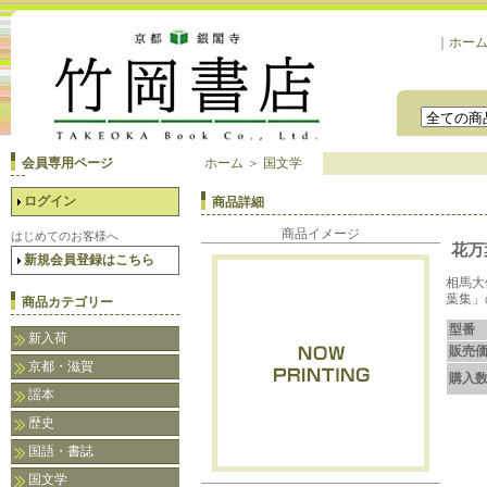
｜
ホー
会員専用ページ
ホーム
＞
国文学
ログイン
商品詳細
商品イメージ
はじめてのお客様へ
花万
新規会員登録はこちら
相馬大
葉集」
商品カテゴリー
型番
新入荷
販売
京都・滋賀
購入
謡本
歴史
国語・書誌
国文学