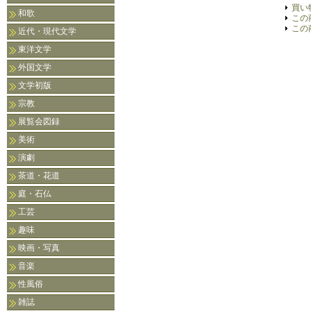
買い
和歌
この
この
近代・現代文学
東洋文学
外国文学
文学初版
宗教
展覧会図録
美術
演劇
茶道・花道
庭・石仏
工芸
趣味
映画・写真
音楽
性風俗
雑誌