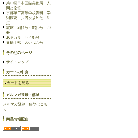
第10回日本国際美術展 人
間と物質
京都第三高等学校資料 学
則摘要・共済会規約他 6
点
蹴球 5巻1号～8巻2号 20
冊
あまカラ 4～195号
奥様手帖 206～277号
その他のページ
サイトマップ
カートの中身
カートを見る
メルマガ登録・解除
メルマガ登録・解除はこち
ら
商品情報配信