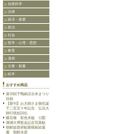
自然科学
法律
経済・産業
政治
社会
哲学・心理・思想
教育
漫画
文庫・新書
絵本
おすすめ商品
第39回下鴨納涼古本まつり
目録
【新刊】お大師さま御生誕
千二百五十年記念 弘法大
師行状絵詞伝
蝶百種 彩色木版 12図
満洲大博覧会記念写真帖
朝鮮総督府勧業模範絵葉
書 朝鮮水原