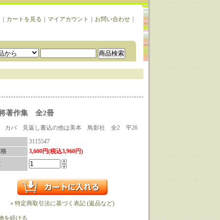
ム
｜
カートを見る
｜
マイアカウント
｜
お問い合わせ
｜
将著作集 全2冊
カバ 見返し書込の他は美本 鳥影社 全2 平26
3115547
価格
3,600円(税込3,960円)
数
» 特定商取引法に基づく表記 (返品など)
物を続ける