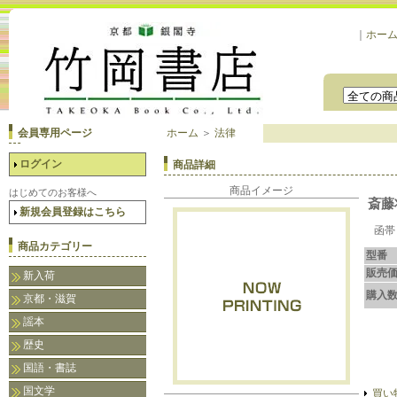
｜
ホー
会員専用ページ
ホーム
＞
法律
ログイン
商品詳細
商品イメージ
はじめてのお客様へ
斎藤
新規会員登録はこちら
函帯 
商品カテゴリー
型番
販売
新入荷
購入
京都・滋賀
謡本
歴史
国語・書誌
国文学
買い