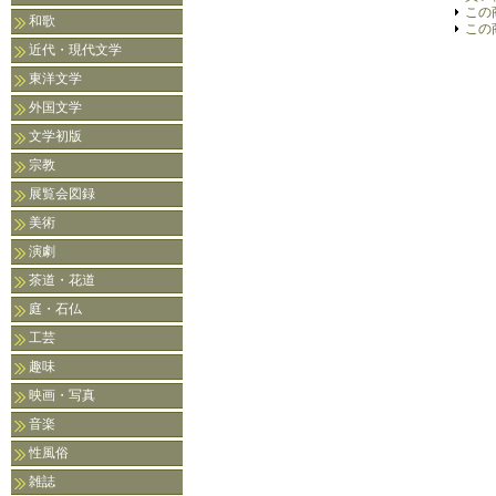
この
和歌
この
近代・現代文学
東洋文学
外国文学
文学初版
宗教
展覧会図録
美術
演劇
茶道・花道
庭・石仏
工芸
趣味
映画・写真
音楽
性風俗
雑誌