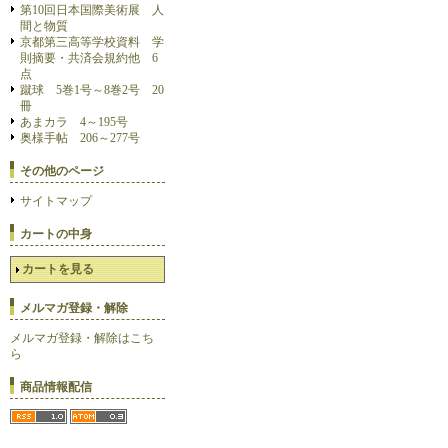
第10回日本国際美術展 人
間と物質
京都第三高等学校資料 学
則摘要・共済会規約他 6
点
蹴球 5巻1号～8巻2号 20
冊
あまカラ 4～195号
奥様手帖 206～277号
その他のページ
サイトマップ
カートの中身
カートを見る
メルマガ登録・解除
メルマガ登録・解除はこち
ら
商品情報配信