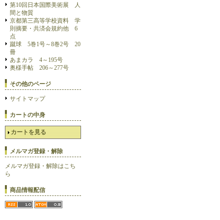
第10回日本国際美術展 人
間と物質
京都第三高等学校資料 学
則摘要・共済会規約他 6
点
蹴球 5巻1号～8巻2号 20
冊
あまカラ 4～195号
奥様手帖 206～277号
その他のページ
サイトマップ
カートの中身
カートを見る
メルマガ登録・解除
メルマガ登録・解除はこち
ら
商品情報配信