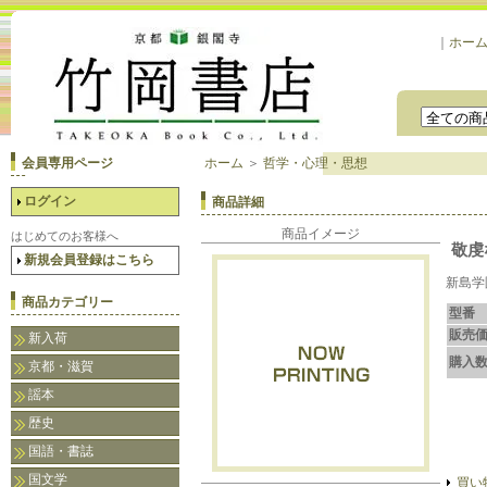
｜
ホー
会員専用ページ
ホーム
＞
哲学・心理・思想
ログイン
商品詳細
商品イメージ
はじめてのお客様へ
敬虔
新規会員登録はこちら
新島学
商品カテゴリー
型番
販売
新入荷
購入
京都・滋賀
謡本
歴史
国語・書誌
国文学
買い