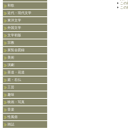
この
和歌
この
近代・現代文学
東洋文学
外国文学
文学初版
宗教
展覧会図録
美術
演劇
茶道・花道
庭・石仏
工芸
趣味
映画・写真
音楽
性風俗
雑誌