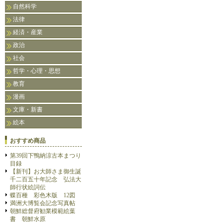
自然科学
法律
経済・産業
政治
社会
哲学・心理・思想
教育
漫画
文庫・新書
絵本
おすすめ商品
第39回下鴨納涼古本まつり
目録
【新刊】お大師さま御生誕
千二百五十年記念 弘法大
師行状絵詞伝
蝶百種 彩色木版 12図
満洲大博覧会記念写真帖
朝鮮総督府勧業模範絵葉
書 朝鮮水原