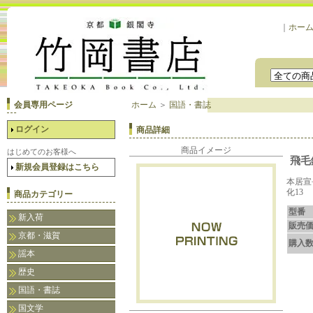
｜
ホー
会員専用ページ
ホーム
＞
国語・書誌
ログイン
商品詳細
商品イメージ
はじめてのお客様へ
飛毛
新規会員登録はこちら
本居宣
化13
商品カテゴリー
型番
新入荷
販売
京都・滋賀
購入
謡本
歴史
国語・書誌
国文学