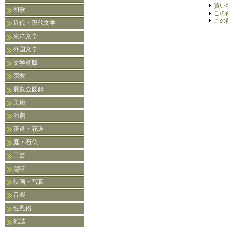
買い
和歌
この
この
近代・現代文学
東洋文学
外国文学
文学初版
宗教
展覧会図録
美術
演劇
茶道・花道
庭・石仏
工芸
趣味
映画・写真
音楽
性風俗
雑誌