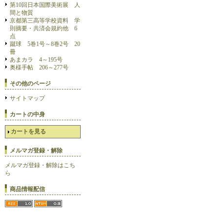
第10回日本国際美術展 人
間と物質
京都第三高等学校資料 学
則摘要・共済会規約他 6
点
蹴球 5巻1号～8巻2号 20
冊
あまカラ 4～195号
奥様手帖 206～277号
その他のページ
サイトマップ
カートの中身
カートを見る
メルマガ登録・解除
メルマガ登録・解除はこち
ら
商品情報配信