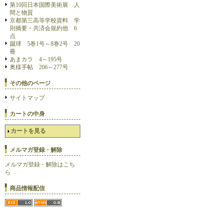
第10回日本国際美術展 人
間と物質
京都第三高等学校資料 学
則摘要・共済会規約他 6
点
蹴球 5巻1号～8巻2号 20
冊
あまカラ 4～195号
奥様手帖 206～277号
その他のページ
サイトマップ
カートの中身
カートを見る
メルマガ登録・解除
メルマガ登録・解除はこち
ら
商品情報配信