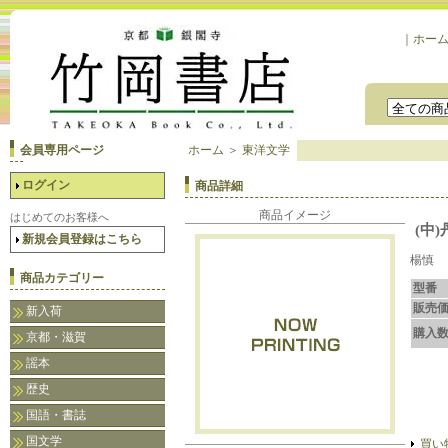
｜
ホー
会員専用ページ
ホーム
＞
東洋文学
ログイン
商品詳細
商品イメージ
はじめてのお客様へ
(中
新規会員登録はこちら
楊慎 
商品カテゴリー
型番
販売
新入荷
購入
京都・滋賀
謡本
歴史
国語・書誌
国文学
買い