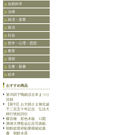
自然科学
法律
経済・産業
政治
社会
哲学・心理・思想
教育
漫画
文庫・新書
絵本
おすすめ商品
第39回下鴨納涼古本まつり
目録
【新刊】お大師さま御生誕
千二百五十年記念 弘法大
師行状絵詞伝
蝶百種 彩色木版 12図
満洲大博覧会記念写真帖
朝鮮総督府勧業模範絵葉
書 朝鮮水原