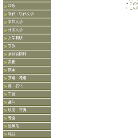
この
和歌
この
近代・現代文学
東洋文学
外国文学
文学初版
宗教
展覧会図録
美術
演劇
茶道・花道
庭・石仏
工芸
趣味
映画・写真
音楽
性風俗
雑誌