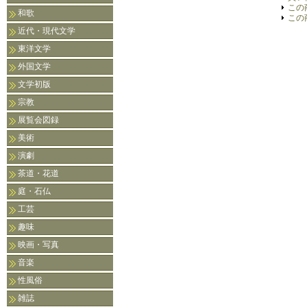
この
和歌
この
近代・現代文学
東洋文学
外国文学
文学初版
宗教
展覧会図録
美術
演劇
茶道・花道
庭・石仏
工芸
趣味
映画・写真
音楽
性風俗
雑誌