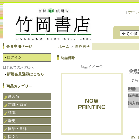
｜
ホー
会員専用ページ
ホーム
＞
自然科学
ログイン
商品詳細
商品イメージ
はじめてのお客様へ
金魚
新規会員登録はこちら
７号欠
商品カテゴリー
型番
販売
新入荷
購入
京都・滋賀
謡本
歴史
国語・書誌
国文学
買い