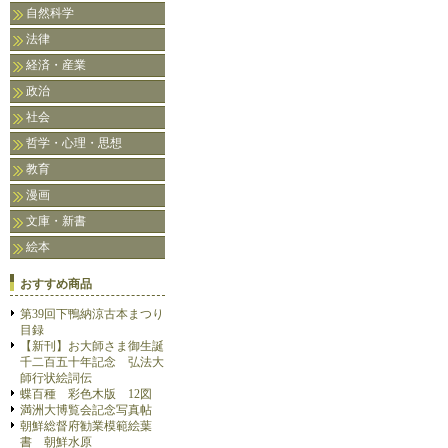
自然科学
法律
経済・産業
政治
社会
哲学・心理・思想
教育
漫画
文庫・新書
絵本
おすすめ商品
第39回下鴨納涼古本まつり
目録
【新刊】お大師さま御生誕
千二百五十年記念 弘法大
師行状絵詞伝
蝶百種 彩色木版 12図
満洲大博覧会記念写真帖
朝鮮総督府勧業模範絵葉
書 朝鮮水原