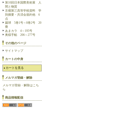
第10回日本国際美術展 人
間と物質
京都第三高等学校資料 学
則摘要・共済会規約他 6
点
蹴球 5巻1号～8巻2号 20
冊
あまカラ 4～195号
奥様手帖 206～277号
その他のページ
サイトマップ
カートの中身
カートを見る
メルマガ登録・解除
メルマガ登録・解除はこち
ら
商品情報配信