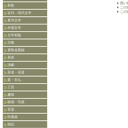
買い
和歌
この
この
近代・現代文学
東洋文学
外国文学
文学初版
宗教
展覧会図録
美術
演劇
茶道・花道
庭・石仏
工芸
趣味
映画・写真
音楽
性風俗
雑誌