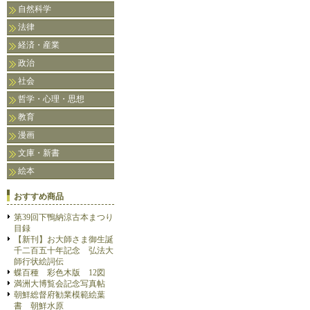
自然科学
法律
経済・産業
政治
社会
哲学・心理・思想
教育
漫画
文庫・新書
絵本
おすすめ商品
第39回下鴨納涼古本まつり
目録
【新刊】お大師さま御生誕
千二百五十年記念 弘法大
師行状絵詞伝
蝶百種 彩色木版 12図
満洲大博覧会記念写真帖
朝鮮総督府勧業模範絵葉
書 朝鮮水原