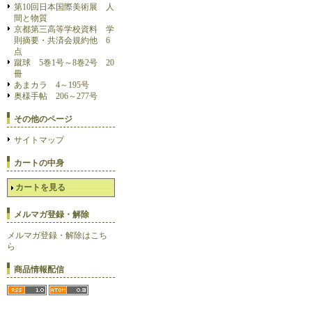
第10回日本国際美術展 人
間と物質
京都第三高等学校資料 学
則摘要・共済会規約他 6
点
蹴球 5巻1号～8巻2号 20
冊
あまカラ 4～195号
奥様手帖 206～277号
その他のページ
サイトマップ
カートの中身
カートを見る
メルマガ登録・解除
メルマガ登録・解除はこち
ら
商品情報配信