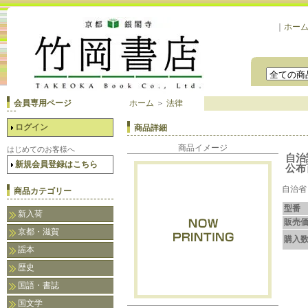
｜
ホー
会員専用ページ
ホーム
＞
法律
ログイン
商品詳細
商品イメージ
はじめてのお客様へ
自治
新規会員登録はこちら
公布
自治省
商品カテゴリー
型番
新入荷
販売
京都・滋賀
購入
謡本
歴史
国語・書誌
国文学