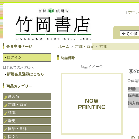
｜
ホー
会員専用ページ
ホーム
＞
京都・滋賀
＞
京都
ログイン
商品詳細
商品イメージ
はじめてのお客様へ
京の
新規会員登録はこちら
斎藤清
商品カテゴリー
型番
販売
新入荷
購入
京都・滋賀
謡本
歴史
国語・書誌
国文学
買い