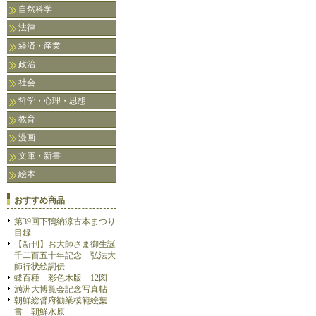
自然科学
法律
経済・産業
政治
社会
哲学・心理・思想
教育
漫画
文庫・新書
絵本
おすすめ商品
第39回下鴨納涼古本まつり
目録
【新刊】お大師さま御生誕
千二百五十年記念 弘法大
師行状絵詞伝
蝶百種 彩色木版 12図
満洲大博覧会記念写真帖
朝鮮総督府勧業模範絵葉
書 朝鮮水原