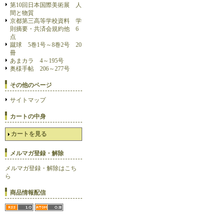
第10回日本国際美術展 人
間と物質
京都第三高等学校資料 学
則摘要・共済会規約他 6
点
蹴球 5巻1号～8巻2号 20
冊
あまカラ 4～195号
奥様手帖 206～277号
その他のページ
サイトマップ
カートの中身
カートを見る
メルマガ登録・解除
メルマガ登録・解除はこち
ら
商品情報配信