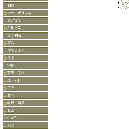
この
和歌
この
近代・現代文学
東洋文学
外国文学
文学初版
宗教
展覧会図録
美術
演劇
茶道・花道
庭・石仏
工芸
趣味
映画・写真
音楽
性風俗
雑誌