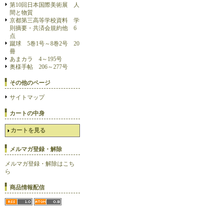
第10回日本国際美術展 人
間と物質
京都第三高等学校資料 学
則摘要・共済会規約他 6
点
蹴球 5巻1号～8巻2号 20
冊
あまカラ 4～195号
奥様手帖 206～277号
その他のページ
サイトマップ
カートの中身
カートを見る
メルマガ登録・解除
メルマガ登録・解除はこち
ら
商品情報配信