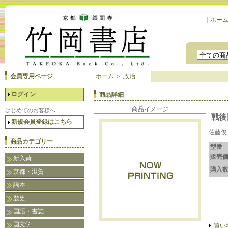
｜
ホー
会員専用ページ
ホーム
＞
政治
ログイン
商品詳細
商品イメージ
はじめてのお客様へ
戦後
新規会員登録はこちら
佐藤俊
商品カテゴリー
型番
販売
新入荷
購入
京都・滋賀
謡本
歴史
国語・書誌
国文学
買い