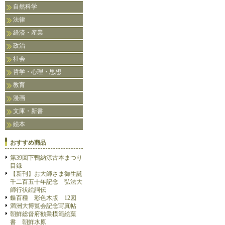
自然科学
法律
経済・産業
政治
社会
哲学・心理・思想
教育
漫画
文庫・新書
絵本
おすすめ商品
第39回下鴨納涼古本まつり
目録
【新刊】お大師さま御生誕
千二百五十年記念 弘法大
師行状絵詞伝
蝶百種 彩色木版 12図
満洲大博覧会記念写真帖
朝鮮総督府勧業模範絵葉
書 朝鮮水原