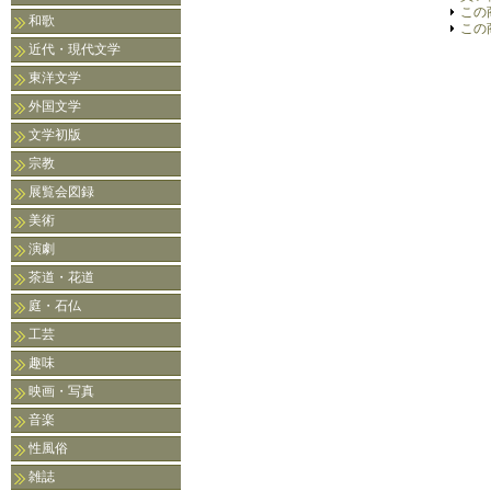
この
和歌
この
近代・現代文学
東洋文学
外国文学
文学初版
宗教
展覧会図録
美術
演劇
茶道・花道
庭・石仏
工芸
趣味
映画・写真
音楽
性風俗
雑誌