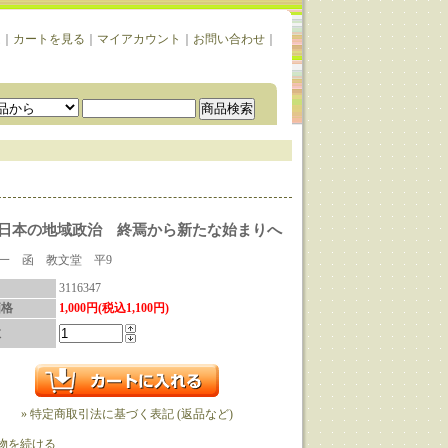
ム
｜
カートを見る
｜
マイアカウント
｜
お問い合わせ
｜
日本の地域政治 終焉から新たな始まりへ
一 函 教文堂 平9
3116347
価格
1,000円(税込1,100円)
数
» 特定商取引法に基づく表記 (返品など)
物を続ける