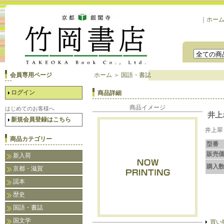
｜
ホー
会員専用ページ
ホーム
＞
国語・書誌
ログイン
商品詳細
商品イメージ
はじめてのお客様へ
井上
新規会員登録はこちら
井上翠
商品カテゴリー
型番
販売
新入荷
購入
京都・滋賀
謡本
歴史
国語・書誌
国文学
買い