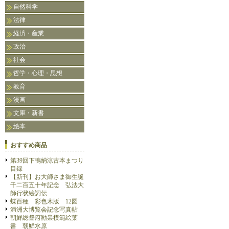
自然科学
法律
経済・産業
政治
社会
哲学・心理・思想
教育
漫画
文庫・新書
絵本
おすすめ商品
第39回下鴨納涼古本まつり
目録
【新刊】お大師さま御生誕
千二百五十年記念 弘法大
師行状絵詞伝
蝶百種 彩色木版 12図
満洲大博覧会記念写真帖
朝鮮総督府勧業模範絵葉
書 朝鮮水原