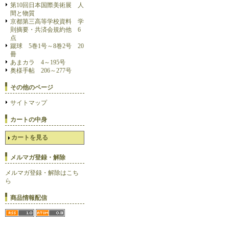
第10回日本国際美術展 人
間と物質
京都第三高等学校資料 学
則摘要・共済会規約他 6
点
蹴球 5巻1号～8巻2号 20
冊
あまカラ 4～195号
奥様手帖 206～277号
その他のページ
サイトマップ
カートの中身
カートを見る
メルマガ登録・解除
メルマガ登録・解除はこち
ら
商品情報配信