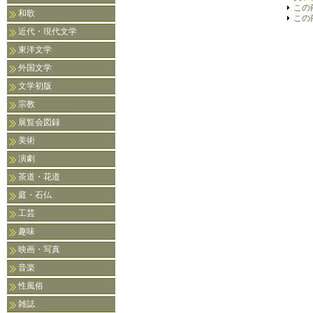
この
和歌
この
近代・現代文学
東洋文学
外国文学
文学初版
宗教
展覧会図録
美術
演劇
茶道・花道
庭・石仏
工芸
趣味
映画・写真
音楽
性風俗
雑誌