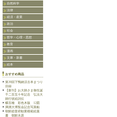
自然科学
法律
経済・産業
政治
社会
哲学・心理・思想
教育
漫画
文庫・新書
絵本
おすすめ商品
第39回下鴨納涼古本まつり
目録
【新刊】お大師さま御生誕
千二百五十年記念 弘法大
師行状絵詞伝
蝶百種 彩色木版 12図
満洲大博覧会記念写真帖
朝鮮総督府勧業模範絵葉
書 朝鮮水原