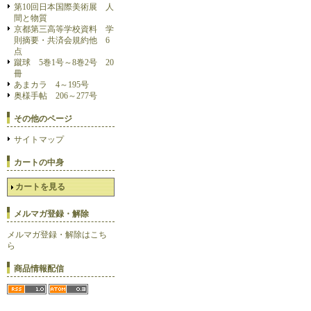
第10回日本国際美術展 人
間と物質
京都第三高等学校資料 学
則摘要・共済会規約他 6
点
蹴球 5巻1号～8巻2号 20
冊
あまカラ 4～195号
奥様手帖 206～277号
その他のページ
サイトマップ
カートの中身
カートを見る
メルマガ登録・解除
メルマガ登録・解除はこち
ら
商品情報配信