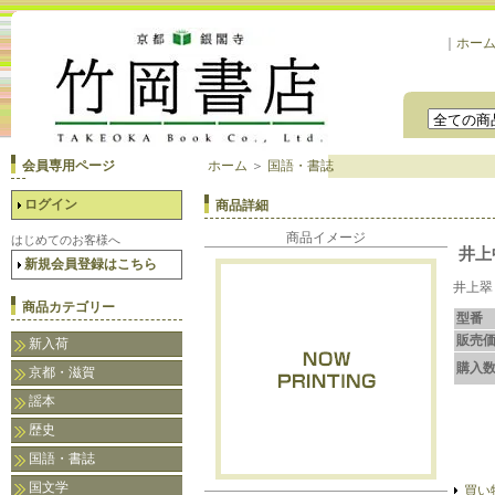
｜
ホー
会員専用ページ
ホーム
＞
国語・書誌
ログイン
商品詳細
商品イメージ
はじめてのお客様へ
井上
新規会員登録はこちら
井上翠
商品カテゴリー
型番
販売
新入荷
購入
京都・滋賀
謡本
歴史
国語・書誌
国文学
買い