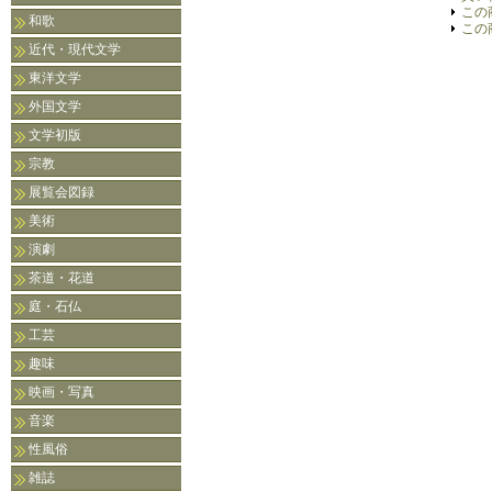
この
和歌
この
近代・現代文学
東洋文学
外国文学
文学初版
宗教
展覧会図録
美術
演劇
茶道・花道
庭・石仏
工芸
趣味
映画・写真
音楽
性風俗
雑誌