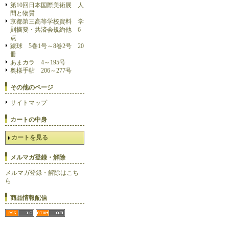
第10回日本国際美術展 人
間と物質
京都第三高等学校資料 学
則摘要・共済会規約他 6
点
蹴球 5巻1号～8巻2号 20
冊
あまカラ 4～195号
奥様手帖 206～277号
その他のページ
サイトマップ
カートの中身
カートを見る
メルマガ登録・解除
メルマガ登録・解除はこち
ら
商品情報配信