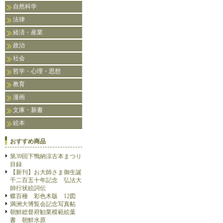
自然科学
法律
経済・産業
政治
社会
哲学・心理・思想
教育
漫画
文庫・新書
絵本
おすすめ商品
第39回下鴨納涼古本まつり
目録
【新刊】お大師さま御生誕
千二百五十年記念 弘法大
師行状絵詞伝
蝶百種 彩色木版 12図
満洲大博覧会記念写真帖
朝鮮総督府勧業模範絵葉
書 朝鮮水原