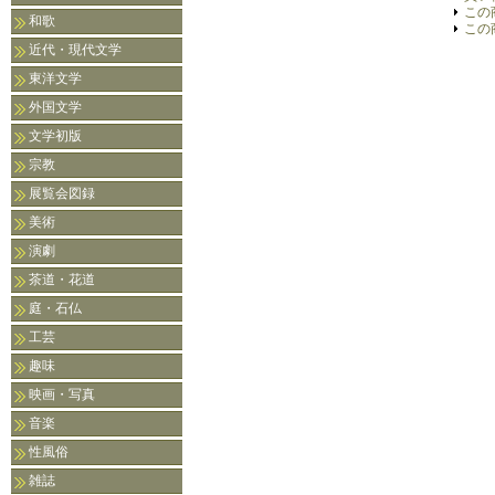
この
和歌
この
近代・現代文学
東洋文学
外国文学
文学初版
宗教
展覧会図録
美術
演劇
茶道・花道
庭・石仏
工芸
趣味
映画・写真
音楽
性風俗
雑誌