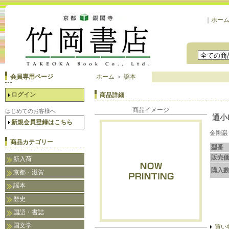
｜
ホー
会員専用ページ
ホーム
＞
謡本
ログイン
商品詳細
商品イメージ
はじめてのお客様へ
通小
新規会員登録はこちら
金剛巌
商品カテゴリー
型番
販売
新入荷
購入
京都・滋賀
謡本
歴史
国語・書誌
国文学
買い