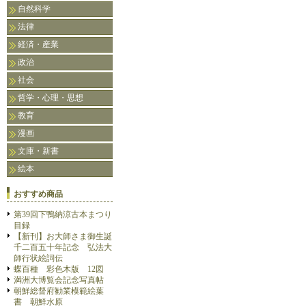
自然科学
法律
経済・産業
政治
社会
哲学・心理・思想
教育
漫画
文庫・新書
絵本
おすすめ商品
第39回下鴨納涼古本まつり
目録
【新刊】お大師さま御生誕
千二百五十年記念 弘法大
師行状絵詞伝
蝶百種 彩色木版 12図
満洲大博覧会記念写真帖
朝鮮総督府勧業模範絵葉
書 朝鮮水原