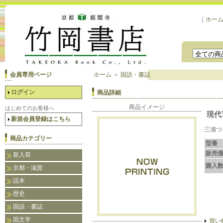
｜
ホー
会員専用ページ
ホーム
＞
国語・書誌
ログイン
商品詳細
商品イメージ
はじめてのお客様へ
現代
新規会員登録はこちら
三浦つ
商品カテゴリー
型番
販売
新入荷
購入
京都・滋賀
謡本
歴史
国語・書誌
国文学
買い