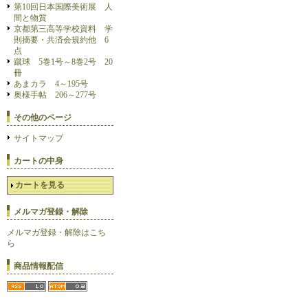
第10回日本国際美術展 人
間と物質
京都第三高等学校資料 学
則摘要・共済会規約他 6
点
蹴球 5巻1号～8巻2号 20
冊
あまカラ 4～195号
奥様手帖 206～277号
その他のページ
サイトマップ
カートの中身
カートを見る
メルマガ登録・解除
メルマガ登録・解除はこち
ら
商品情報配信