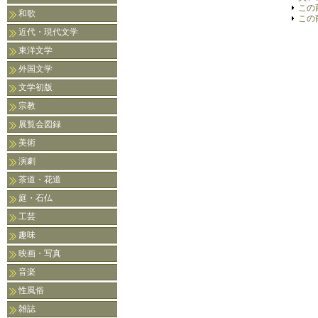
この
和歌
この
近代・現代文学
東洋文学
外国文学
文学初版
宗教
展覧会図録
美術
演劇
茶道・花道
庭・石仏
工芸
趣味
映画・写真
音楽
性風俗
雑誌