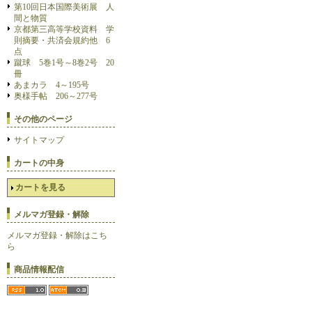
第10回日本国際美術展 人
間と物質
京都第三高等学校資料 学
則摘要・共済会規約他 6
点
蹴球 5巻1号～8巻2号 20
冊
あまカラ 4～195号
奥様手帖 206～277号
その他のページ
サイトマップ
カートの中身
カートを見る
メルマガ登録・解除
メルマガ登録・解除はこち
ら
商品情報配信