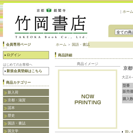
｜
ホー
会員専用ページ
ホーム
＞
国語・書誌
ログイン
商品詳細
商品イメージ
はじめてのお客様へ
京都
新規会員登録はこちら
大正4
商品カテゴリー
型番
販売
新入荷
購入
京都・滋賀
謡本
歴史
国語・書誌
国文学
買い