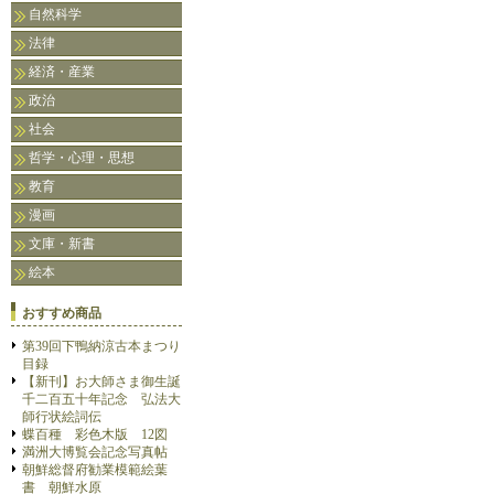
自然科学
法律
経済・産業
政治
社会
哲学・心理・思想
教育
漫画
文庫・新書
絵本
おすすめ商品
第39回下鴨納涼古本まつり
目録
【新刊】お大師さま御生誕
千二百五十年記念 弘法大
師行状絵詞伝
蝶百種 彩色木版 12図
満洲大博覧会記念写真帖
朝鮮総督府勧業模範絵葉
書 朝鮮水原