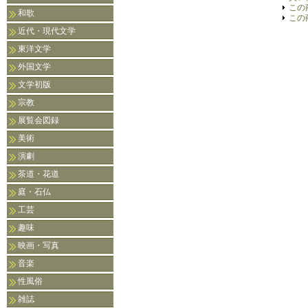
この
和歌
この
近代・現代文学
東洋文学
外国文学
文学初版
宗教
展覧会図録
美術
演劇
茶道・花道
庭・石仏
工芸
趣味
映画・写真
音楽
性風俗
雑誌