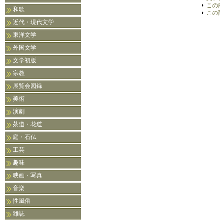
この
和歌
この
近代・現代文学
東洋文学
外国文学
文学初版
宗教
展覧会図録
美術
演劇
茶道・花道
庭・石仏
工芸
趣味
映画・写真
音楽
性風俗
雑誌