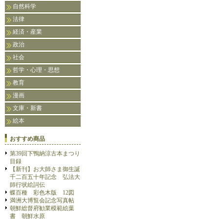
自然科学
法律
経済・産業
政治
社会
哲学・心理・思想
教育
漫画
文庫・新書
絵本
おすすめ商品
第39回下鴨納涼古本まつり
目録
【新刊】お大師さま御生誕
千二百五十年記念 弘法大
師行状絵詞伝
蝶百種 彩色木版 12図
満洲大博覧会記念写真帖
朝鮮総督府勧業模範絵葉
書 朝鮮水原