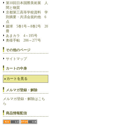
第10回日本国際美術展 人
間と物質
京都第三高等学校資料 学
則摘要・共済会規約他 6
点
蹴球 5巻1号～8巻2号 20
冊
あまカラ 4～195号
奥様手帖 206～277号
その他のページ
サイトマップ
カートの中身
カートを見る
メルマガ登録・解除
メルマガ登録・解除はこち
ら
商品情報配信