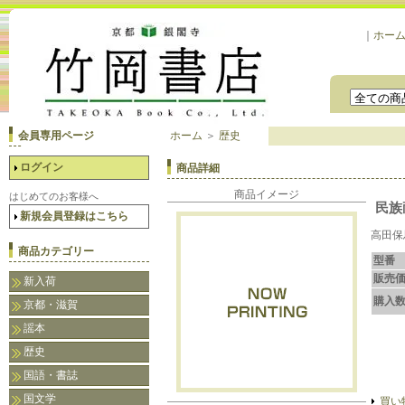
｜
ホー
会員専用ページ
ホーム
＞
歴史
ログイン
商品詳細
商品イメージ
はじめてのお客様へ
民族
新規会員登録はこちら
高田保
商品カテゴリー
型番
販売
新入荷
購入
京都・滋賀
謡本
歴史
国語・書誌
国文学
買い